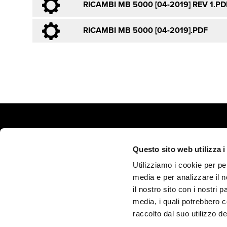
RICAMBI MB 5000 [04-2019] REV 1.PD
RICAMBI MB 5000 [04-2019].PDF
Questo sito web utilizza i
MECCANICA BENASSI s.r.l.
Utilizziamo i cookie per pe
Via Statale n. 325, Dosso, 44047 Terre del Reno (Ferrara) - Ital
media e per analizzare il n
Tel. (+39) 0532.848193 - Fax (+39) 051 08.22.449 -
info@benassi
il nostro sito con i nostri 
Pec:
meccanicabenassi@pec.benassi.it
media, i quali potrebbero 
VAT Nr. IT00341260388 - REA: FE97187 - Fully paid-up capital
raccolto dal suo utilizzo dei
Privacy Policy / Cookie Policy