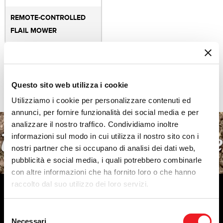
REMOTE-CONTROLLED
FLAIL MOWER
Questo sito web utilizza i cookie
Utilizziamo i cookie per personalizzare contenuti ed
annunci, per fornire funzionalità dei social media e per
analizzare il nostro traffico. Condividiamo inoltre
With us in the future
informazioni sul modo in cui utilizza il nostro sito con i
nostri partner che si occupano di analisi dei dati web,
pubblicità e social media, i quali potrebbero combinarle
con altre informazioni che ha fornito loro o che hanno
The Meccanica Benassi trademark is now synonymous
raccolto dal suo utilizzo dei loro servizi.
of top production about motorhoes, motormowers,
motocultivators and equipment for garden
Selezione
maintenance and small agricultural land.
Necessari