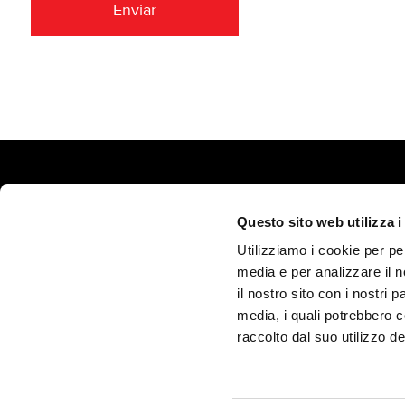
Enviar
Questo sito web utilizza i
MECCANICA BENASSI s.r.l.
Utilizziamo i cookie per pe
Via Statale n. 325, Dosso, 44047 Terre del Reno (Ferrara) - Ital
media e per analizzare il n
Tel. (+39) 0532.848193 - Fax (+39) 051 08.22.449 -
info@benassi
il nostro sito con i nostri 
Pec:
meccanicabenassi@pec.benassi.it
media, i quali potrebbero 
VAT Nr. IT00341260388 - REA: FE97187 - Fully paid-up capital
raccolto dal suo utilizzo dei
Privacy Policy / Cookie Policy
Credits