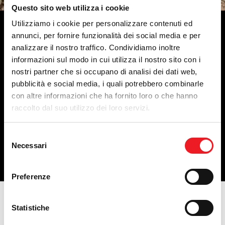
Questo sito web utilizza i cookie
Il marchio Meccanica Benassi rappresenta la tecnica
Utilizziamo i cookie per personalizzare contenuti ed
più avanzata in fatto di macchine per la manutenzione
annunci, per fornire funzionalità dei social media e per
dei giardini, delle aree verdi e dei terreni:
analizzare il nostro traffico. Condividiamo inoltre
Motozappatrici, Motofalciatrici, Motocoltivatori,
informazioni sul modo in cui utilizza il nostro sito con i
Trinciasarmenti, Trattorini e Motocarriole.
Dal 1953 ad oggi, l'azienda ha costantemente evoluto
nostri partner che si occupano di analisi dei dati web,
la progettazione e la produzione, con grande
pubblicità e social media, i quali potrebbero combinarle
attenzione alla robustezza ed alla affidabilità dei propri
con altre informazioni che ha fornito loro o che hanno
prodotti, garantendo il servizio assistenza e ricambi ed
raccolto dal suo utilizzo dei loro servizi.
oggi, grazie alla rete di Rivenditori e Distributori, può
essere considerata leader a livello mondiale nel
settore delle piccole zappatrici e falciatrici a motore.
Selezione
Necessari
del
VIENI A CONOSCERE LA NOSTRA PRODUZIONE
consenso
ED I NOSTRI SERVIZI
Preferenze
Statistiche