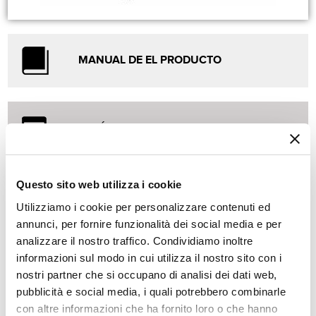
MANUAL DE EL PRODUCTO
CATÁLOGO COMPLETO
MOTOR
Questo sito web utilizza i cookie
Loncin LC2P77F kW 16 (CV 21,8) a gasolina
Utilizziamo i cookie per personalizzare contenuti ed
annunci, per fornire funzionalità dei social media e per
ARRANQUE
analizzare il nostro traffico. Condividiamo inoltre
Electrico
informazioni sul modo in cui utilizza il nostro sito con i
nostri partner che si occupano di analisi dei dati web,
TRANSMISIÓN
pubblicità e social media, i quali potrebbero combinarle
Hydrostática
con altre informazioni che ha fornito loro o che hanno