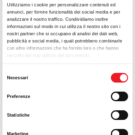
SERIALS.PDF
Utilizziamo i cookie per personalizzare contenuti ed
annunci, per fornire funzionalità dei social media e per
analizzare il nostro traffico. Condividiamo inoltre
FOX 95 2WD
informazioni sul modo in cui utilizza il nostro sito con i
RICAMBI FOX 95-2WD B&S 7220
nostri partner che si occupano di analisi dei dati web,
[07-2026] ALL SERIALS.PDF
pubblicità e social media, i quali potrebbero combinarle
con altre informazioni che ha fornito loro o che hanno
RICAMBI FOX 95-2WD LONCIN [07-
raccolto dal suo utilizzo dei loro servizi.
2026] ALL SERIALS.PDF
Selezione
Necessari
FOX 95 4WD
del
consenso
RICAMBI FOX 95-4WD BRIGGS &
Preferenze
STRATTON [07-2026] ALL
SERIALS.PDF
Statistiche
RICAMBI FOX 95-4WD LONCIN [07-
2026] ALL SERIALS.PDF
Marketing