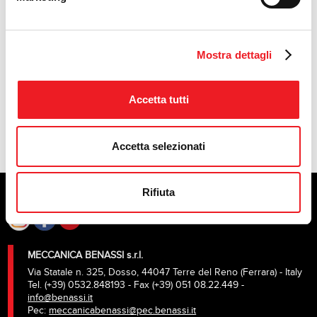
FOX MINI 2WD
RICAMBI FOX 85-2WD MINI [07-
Mostra dettagli
2026] ALL SERIALS.PDF
Accetta tutti
Accetta selezionati
Rifiuta
MECCANICA BENASSI s.r.l.
Via Statale n. 325, Dosso, 44047 Terre del Reno (Ferrara) - Italy
Tel. (+39) 0532.848193 - Fax (+39) 051 08.22.449 -
info@benassi.it
Pec:
meccanicabenassi@pec.benassi.it