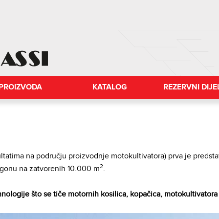
PROIZVODA
KATALOG
REZERVNI DIJE
ltatima na području proizvodnje motokultivatora) prva je predstav
2
pogonu na zatvorenih 10.000 m
.
ologije što se tiče motornih kosilica, kopačica, motokultivatora 