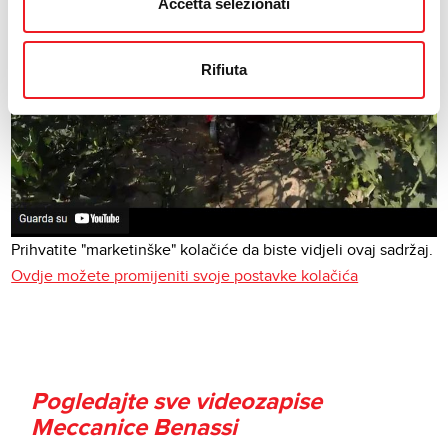
Accetta selezionati
Rifiuta
Prihvatite "marketinške" kolačiće da biste vidjeli ovaj sadržaj.
Ovdje možete promijeniti svoje postavke kolačića
Pogledajte sve videozapise
Meccanice Benassi