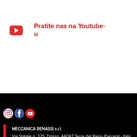
Pratite nas na Youtube-
u
MECCANICA BENASSI s.r.l.
Via Statale n. 325, Dosso, 44047 Terre del Reno (Ferrara) - Italy