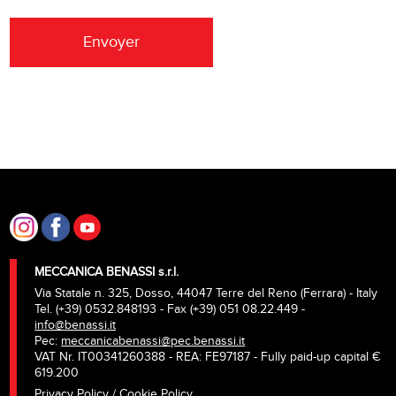
Envoyer
MECCANICA BENASSI s.r.l.
Via Statale n. 325, Dosso, 44047 Terre del Reno (Ferrara) - Italy
Tel. (+39) 0532.848193 - Fax (+39) 051 08.22.449 -
info@benassi.it
Pec:
meccanicabenassi@pec.benassi.it
VAT Nr. IT00341260388 - REA: FE97187 - Fully paid-up capital €
619.200
Privacy Policy / Cookie Policy