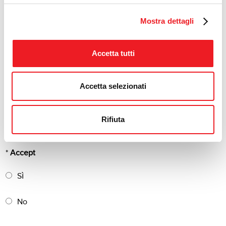
Message
Mostra dettagli
Accetta tutti
PRIVACY POLICY
Accetta selezionati
EU law 2016/679
Having read the
privacy notice
, I give my consent to the
processing of my personal data for the purposes and in the
Rifiuta
manner specified in the same notice.
*
Accept
Sì
No