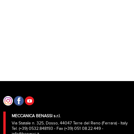
MECCANICA BENASSI s.r.l.
Via Statale n. 325, Dosso, 44047 Terre del Reno (Ferrara) - Italy
Tel. (+39) 0532.848193 - Fax (+39) 051 08.22.449 -
info@benassi.it