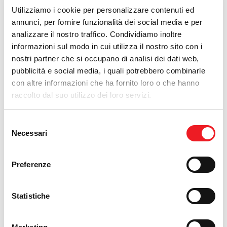
GESAMTE LÄNGE:
2020 mm
Utilizziamo i cookie per personalizzare contenuti ed
GESAMTE BREITE:
1265 mm
annunci, per fornire funzionalità dei social media e per
GESAMTE HÖHE:
1212 mm
analizzare il nostro traffico. Condividiamo inoltre
informazioni sul modo in cui utilizza il nostro sito con i
DISTANZ DER RADACHSE:
1350 mm
nostri partner che si occupano di analisi dei dati web,
HÖHE DER SITZUNG:
662 mm
pubblicità e social media, i quali potrebbero combinarle
GEWICHT:
375 kg
con altre informazioni che ha fornito loro o che hanno
HONTENANTRIEB:
Tuff-Torq K-664E
raccolto dal suo utilizzo dei loro servizi.
SCHNITTTYP:
Schlegelmulcher
SCHNITTNIVEAU:
4 fest 6 kippbar
Selezione
SCHNITTHÖHE:
30 - 92 mm
Necessari
del
SCHNITTBREITE:
1100 mm
consenso
MENGE DER MESSER:
60 (= 30 Paar "Y")
Preferenze
ANTRIEB MOTOR > MÜLCHER:
Keilriemen
VORDERSPURWEITE (ÄUßERE):
970 mm
HINTENSPURWEITE (ÄUßERE):
1145 mm
Statistiche
VORDERRÄDER:
16x6.50-8 Tractor
HINTENRÄDER:
20x10-8 Tractor