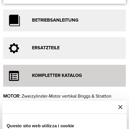
BETRIEBSANLEITUNG
ERSATZTEILE
KOMPLETTER KATALOG
MOTOR:
Zweizylinder-Motor vertikal Briggs & Stratton
Vanguard 26 HP Gross
NETTO LEISTUNG @ 3400 U/MIN
: 17,34 kW (23,6 PS)
HUBRAUM:
810 cc
Questo sito web utilizza i cookie
TREIBSTOFF:
Benzin