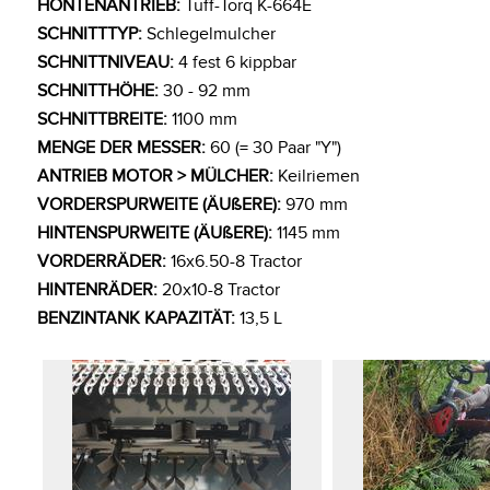
HONTENANTRIEB:
Tuff-Torq K-664E
SCHNITTTYP:
Schlegelmulcher
SCHNITTNIVEAU:
4 fest 6 kippbar
SCHNITTHÖHE:
30 - 92 mm
SCHNITTBREITE:
1100 mm
MENGE DER MESSER:
60 (= 30 Paar "Y")
ANTRIEB MOTOR > MÜLCHER:
Keilriemen
VORDERSPURWEITE (ÄUßERE):
970 mm
HINTENSPURWEITE (ÄUßERE):
1145 mm
VORDERRÄDER:
16x6.50-8 Tractor
HINTENRÄDER:
20x10-8 Tractor
BENZINTANK KAPAZITÄT:
13,5 L