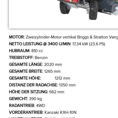
MOTOR:
Zweizylinder-Motor vertikal Briggs & Stratton Van
NETTO LEISTUNG @ 3400 U/MIN
: 17,34 kW (23,6 PS)
HUBRAUM:
810 cc
TREIBSTOFF:
Benzin
GESAMTE LÄNGE:
2020 mm
GESAMTE BREITE:
1265 mm
GESAMTE HÖHE:
1212 mm
DISTANZ DER RADACHSE:
1350 mm
HÖHE DER SITZUNG:
662 mm
GEWICHT:
390 kg
RADANTRIEB:
4WD
VORDERANTRIEB:
Kanzaki KXH-10N