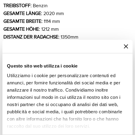
TREIBSTOFF:
Benzin
GESAMTE LÄNGE:
2020 mm
GESAMTE BREITE:
1114 mm
GESAMTE HÖHE:
1212 mm
DISTANZ DER RADACHSE:
1350mm
HÖHE DER SITZUNG:
662 mm
GEWICHT:
380 kg
RADANTRIEB:
4WD
Questo sito web utilizza i cookie
VORDERANTRIEB:
Kanzaki KXH-10N
Utilizziamo i cookie per personalizzare contenuti ed
HONTENANTRIEB:
Tuff-Torq K-664E
annunci, per fornire funzionalità dei social media e per
SCHNITTTYP:
Schlegelmulcher
analizzare il nostro traffico. Condividiamo inoltre
SCHNITTNIVEAU:
4 fest 6 kippbar
informazioni sul modo in cui utilizza il nostro sito con i
SCHNITTHÖHE:
30 - 92 mm
nostri partner che si occupano di analisi dei dati web,
SCHNITTBREITE:
950 mm
pubblicità e social media, i quali potrebbero combinarle
MENGE DER MESSER:
52 (= 26 Paar "Y")
con altre informazioni che ha fornito loro o che hanno
ANTRIEB MOTOR > MÜLCHER:
Keilriemen
raccolto dal suo utilizzo dei loro servizi.
VORDERSPURWEITE (ÄUßERE):
970 mm