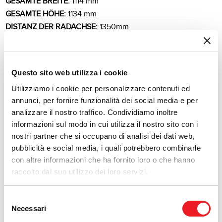
GESAMTE BREITE:
1114 mm
GESAMTE HÖHE:
1134 mm
DISTANZ DER RADACHSE:
1350mm
HÖHE DER SITZUNG:
662 mm
GEWICHT:
347,5 kg
RADANTRIEB:
2WD
Questo sito web utilizza i cookie
HONTENANTRIEB:
Tuff-Torq K-664E
Utilizziamo i cookie per personalizzare contenuti ed
SCHNITTTYP:
Schlegelmulcher
annunci, per fornire funzionalità dei social media e per
SCHNITTNIVEAU:
4 fest 6 kippbar
analizzare il nostro traffico. Condividiamo inoltre
SCHNITTHÖHE:
30 - 92 mm
informazioni sul modo in cui utilizza il nostro sito con i
SCHNITTBREITE:
950 mm
nostri partner che si occupano di analisi dei dati web,
MENGE DER MESSER:
52 (= 26 Paar "Y")
pubblicità e social media, i quali potrebbero combinarle
ANTRIEB MOTOR > MÜLCHER:
Keilriemen
con altre informazioni che ha fornito loro o che hanno
VORDERSPURWEITE (ÄUßERE):
1005 mm
raccolto dal suo utilizzo dei loro servizi.
HINTENSPURWEITE (ÄUßERE):
1025 mm
VORDERRÄDER:
16x6.50-8 Tractor
Selezione
HINTENRÄDER:
20x10-8 Tractor
Necessari
del
BENZINTANK KAPAZITÄT:
13,5 L