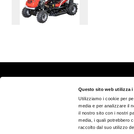
Questo sito web utilizza i
MECCANICA BENASSI s.r.l.
Utilizziamo i cookie per pe
Via Statale n. 325, Dosso, 44047 Terre del Reno (Ferrara) - Ital
media e per analizzare il n
Tel. (+39) 0532.848193 - Fax (+39) 051 08.22.449 -
info@benassi
il nostro sito con i nostri 
Pec:
meccanicabenassi@pec.benassi.it
media, i quali potrebbero 
Mwst. Nr. IT00341260388 - REA: FE97187 - Eingezahlte Grundk
raccolto dal suo utilizzo dei
Privacy Policy / Cookie Policy